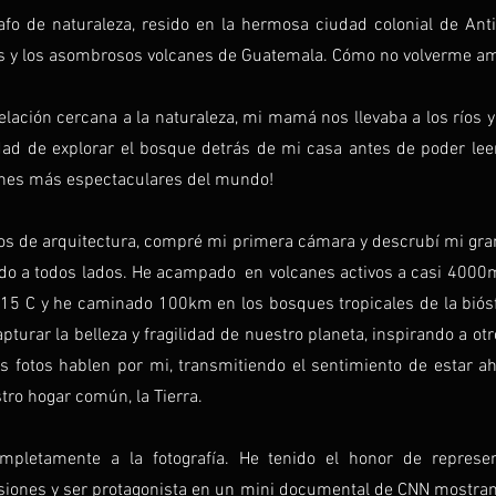
afo de naturaleza, resido en la hermosa ciudad colonial de Ant
s y los asombrosos volcanes de Guatemala. Cómo no volverme ama
lación cercana a la naturaleza, mi mamá nos llevaba a los ríos 
dad de explorar el bosque detrás de mi casa antes de poder leer
cones más espectaculares del mundo!
s de arquitectura, compré mi primera cámara y descrubí mi gran 
a todos lados. He acampado en volcanes activos a casi 4000m
-15 C y he caminado 100km en los bosques tropicales de la bió
rar la belleza y fragilidad de nuestro planeta, inspirando a otr
s fotos hablen por mi, transmitiendo el sentimiento de estar ah
ro hogar común, la Tierra.
pletamente a la fotografía. He tenido el honor de represe
siones y ser protagonista en un mini documental de CNN mostra