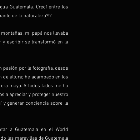
igua Guatemala. Crecí entre los
nte de la naturaleza?!?
y montañas, mi papá nos llevaba
 y escribir se transformó en la
pasión por la fotografía, desde
 de altura; he acampado en los
sfera maya. A todos lados me ha
os a apreciar y proteger nuestro
í y generar conciencia sobre la
ntar a Guatemala en el World
ndo las maravillas de Guatemala