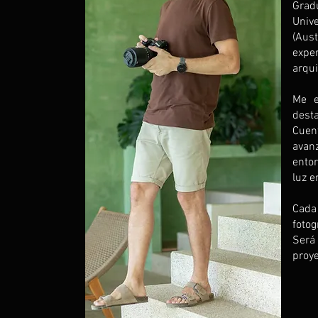
Grad
Univ
(Aus
exp
arqui
Me e
desta
Cuen
ava
ento
luz e
Cada
fotog
Será
proye