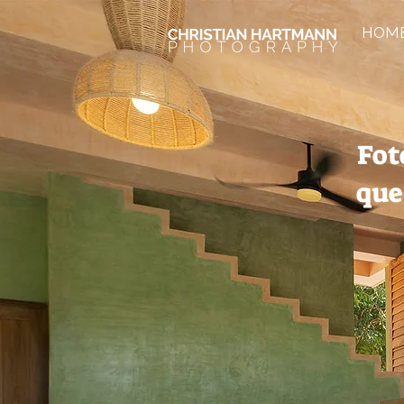
HOM
Fot
que