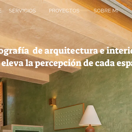
E
SERVICIOS
PROYECTOS
SOBRE MI
ografía de arquitectura e interi
 eleva la percepción de cada esp