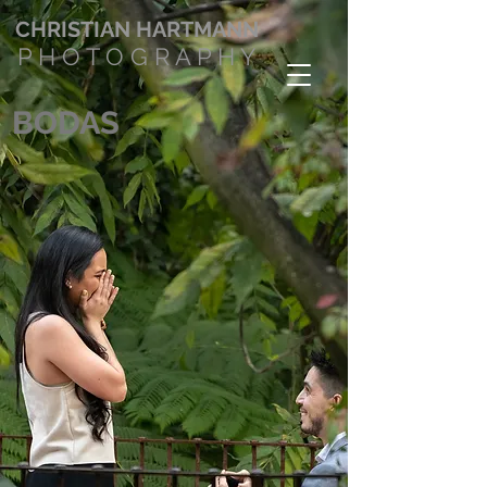
CHRISTIAN
HARTMANN
P H O T O G R A P H Y
BODAS